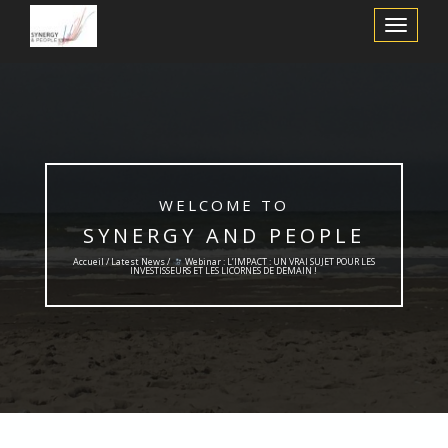
Afficher/m
la
navigation
WELCOME TO
SYNERGY AND PEOPLE
Accueil /
Latest News
/
Webinar : L’IMPACT : UN VRAI SUJET POUR LES
INVESTISSEURS ET LES LICORNES DE DEMAIN !