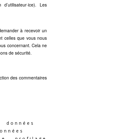
’utilisateur·ice). Les
 demander à recevoir un
nt celles que vous nous
ous concernant. Cela ne
ons de sécurité.
tection des commentaires
e données
onnées
e profilage