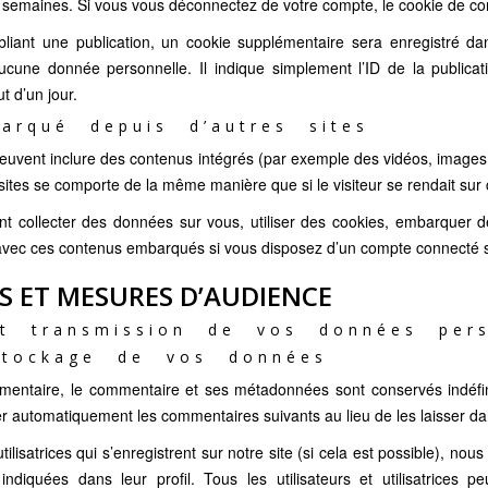
semaines. Si vous vous déconnectez de votre compte, le cookie de con
liant une publication, un cookie supplémentaire sera enregistré da
cune donnée personnelle. Il indique simplement l’ID de la publica
ut d’un jour.
arqué depuis d’autres sites
 peuvent inclure des contenus intégrés (par exemple des vidéos, images
sites se comporte de la même manière que si le visiteur se rendait sur c
t collecter des données sur vous, utiliser des cookies, embarquer des
 avec ces contenus embarqués si vous disposez d’un compte connecté su
S ET MESURES D’AUDIENCE
 et transmission de vos données pers
tockage de vos données
mmentaire, le commentaire et ses métadonnées sont conservés indéfi
r automatiquement les commentaires suivants au lieu de les laisser dan
 utilisatrices qui s’enregistrent sur notre site (si cela est possible), no
ndiquées dans leur profil. Tous les utilisateurs et utilisatrices pe