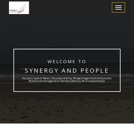
Afficher/m
la
navigation
WELCOME TO
SYNERGY AND PEOPLE
Accueil /
Latest News
/ #sustainability #CopenhagenFashionSummit
#chemicalmanagement #processfactory #circulareconomy