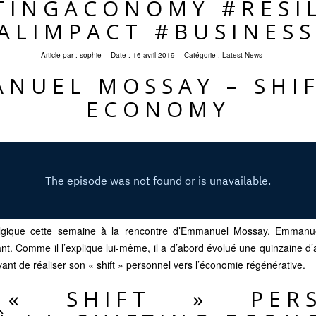
TINGACONOMY #RESI
ALIMPACT #BUSINES
Article par :
sophie
Date :
16 avril 2019
Catégorie :
Latest News
NUEL MOSSAY – SHI
ECONOMY
gique cette semaine à la rencontre d’Emmanuel Mossay. Emmanuel
ant. Comme il l’explique lui-même, il a d’abord évolué une quinzaine 
avant de réaliser son « shift » personnel vers l’économie régénérative.
 « SHIFT » PERS