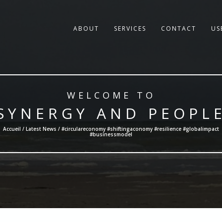
ABOUT
SERVICES
CONTACT
US
WELCOME TO
SYNERGY AND PEOPL
Accueil /
Latest News
/ #circulareconomy #shiftingaconomy #resilience #globalimpact
#businessmodel