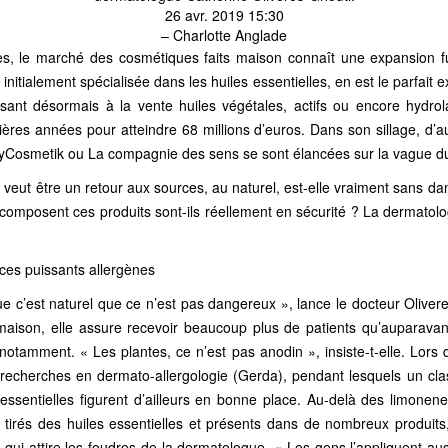
26 avr. 2019 15:30
– Charlotte Anglade
s, le marché des cosmétiques faits maison connaît une expansion f
e initialement spécialisée dans les huiles essentielles, en est le parfai
sant désormais à la vente huiles végétales, actifs ou encore hydrolat
rnières années pour atteindre 68 millions d’euros. Dans son sillage, d’a
Cosmetik ou La compagnie des sens se sont élancées sur la vague du «
 veut être un retour aux sources, au naturel, est-elle vraiment sans da
 composent ces produits sont-ils réellement en sécurité ? La dermatol
 ces puissants allergènes
e c’est naturel que ce n’est pas dangereux », lance le docteur Olive
maison, elle assure recevoir beaucoup plus de patients qu’auparavant
 notamment. « Les plantes, ce n’est pas anodin », insiste-t-elle. Lor
recherches en dermato-allergologie (Gerda), pendant lesquels un cl
 essentielles figurent d’ailleurs en bonne place. Au-delà des limonene 
tirés des huiles essentielles et présents dans de nombreux produits, c
) qui attire les foudres de la dermatologue. « Les gens l’appliquent aus