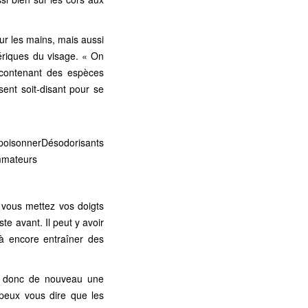
r les mains, mais aussi
hériques du visage. « On
 contenant des espèces
isent soit-disant pour se
mpoisonner
Désodorisants
ommateurs
 vous mettez vos doigts
e avant. Il peut y avoir
là encore entraîner des
et donc de nouveau une
 peux vous dire que les