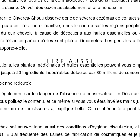
ons d’acné. On voit des eczémas absolument phénoménaux ! »
therine Oliveres-Ghouti observe donc de sévères eczémas de contact su
a peau est très fine et réactive, dans le cou ou sur les régions périp
a du cuir chevelu à cause de décoctions aux huiles essentielles ou
re irritantes parce qu’elles sont pleine d’impuretés. Les gens les util
apporte-t-elle.
LIRE AUSSI
tions, les plantes médicinales et huiles essentielles peuvent vous e
 : jusqu’à 23 ingrédients indésirables détectés par 60 millions de cons
bienne redoutée
 également sur le danger de l’absence de conservateur : « Dès que
ous polluez le contenu, et ce même si vous vous êtes lavé les mains just
ienne ou de moisissures », explique-t-elle. Or ce phénomène peut 
 chez soi sous-entend aussi des conditions d’hygiène discutables, 
it. « J’ai fréquenté des usines de fabrication de cosmétiques et je