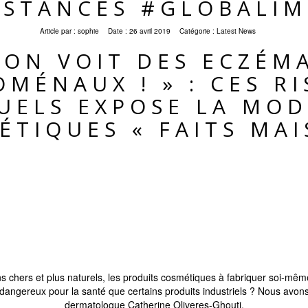
BSTANCES #GLOBALIM
Article par :
sophie
Date :
26 avril 2019
Catégorie :
Latest News
 ON VOIT DES ECZÉM
MÉNAUX ! » : CES R
UELS EXPOSE LA MOD
ÉTIQUES « FAITS MAI
hers et plus naturels, les produits cosmétiques à fabriquer soi-même
 dangereux pour la santé que certains produits industriels ? Nous avons
dermatologue Catherine Oliveres-Ghouti.