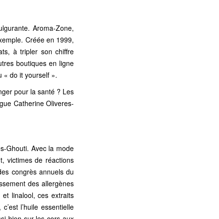
ulgurante. Aroma-Zone,
t exemple. Créée en 1999,
s, à tripler son chiffre
utres boutiques en ligne
 do it yourself ».
nger pour la santé ? Les
ogue Catherine Oliveres-
res-Ghouti. Avec la mode
, victimes de réactions
s des congrès annuels du
assement des allergènes
et linalool, ces extraits
’est l’huile essentielle
si bien sur les cors aux