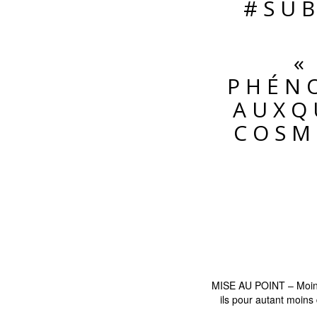
#SU
«
PHÉNO
AUXQ
COSM
MISE AU POINT – Moins c
ils pour autant moins