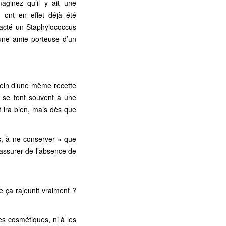
maginez qu’il y ait une
 ont en effet déjà été
acté un Staphylococcus
à une amie porteuse d’un
 sein d’une même recette
s se font souvent à une
t ira bien, mais dès que
s, à ne conserver « que
s’assurer de l’absence de
 ça rajeunit vraiment ?
es cosmétiques, ni à les