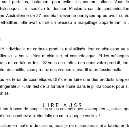
 sont parfaites, justement pour éviter les contaminations. Vous i
hylocoque… », soulève le docteur Plusieurs cas de contamination
une Australienne de 27 ans
était devenue paralysée
après avoir contr
éthicilline. Elle avait utilisé un pinceau à maquillage appartenant 
l
té individuelle de certains produits mal utilisés, leur combinaison au
rilleuse. « Vous n’êtes ni chimiste, ni cosmétologue. Et les mélange
ans un certain ordre… Si vous ne mettez rien dans votre produit, tou
r des actifs, vous prenez des risques », avertit la professionnelle.
tous les férus de cosmétiques DIY de ne faire que des produits simple
éfrigérateur ». Un test de la formule finale dans le pli du coude, pour 
onisé.
LIRE AUSSI
ham à base de sang : les soins cosmétiques « vampires », est-ce que
 : succombez aux bienfaits de cette « pépite verte » !
a maison en matière de cuisine, mais je ne m’amuserais ni à fabriquer d