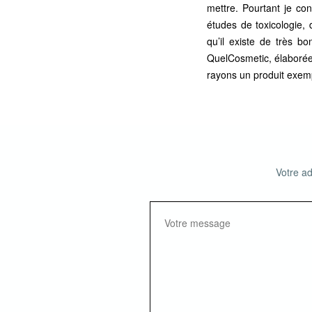
mettre. Pourtant je co
études de toxicologie,
qu’il existe de très b
QuelCosmetic
, élaboré
rayons un produit exem
Votre ad