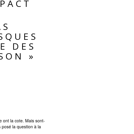
PACT
AS
ISQUES
E DES
SON »
 ont la cote. Mais sont-
 posé la question à la